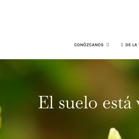
Skip
to
content
CONÓZCANOS
DE LA
El suelo está 